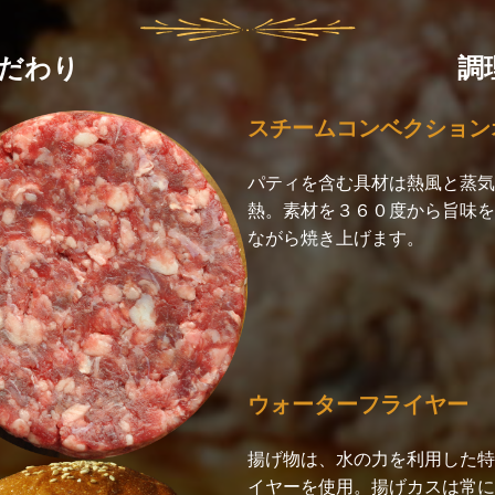
だわり
調
スチームコンベクション
パティを含む具材は熱風と蒸気
熱。素材を３６０度から旨味を
ながら焼き上げます。
ウォーターフライヤー
揚げ物は、水の力を利用した特
イヤーを使用。揚げカスは常に