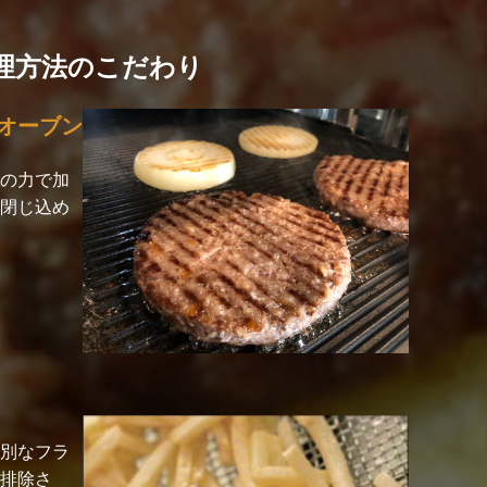
理方法のこだわり
オーブン
の力で加
閉じ込め
別なフラ
排除さ