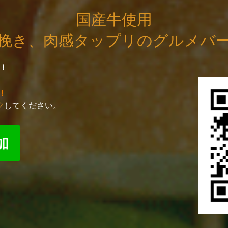
国産牛使用
挽き、肉感タップリのグルメバ
！
！
ク
してください。