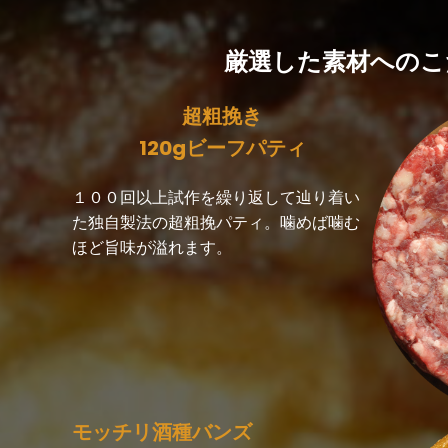
厳選した素材へのこ
超粗挽き
120gビーフパティ
１００回以上試作を繰り返して辿り着い
た独自製法の超粗挽パティ。噛めば噛む
ほど旨味が溢れます。
モッチリ酒種バンズ