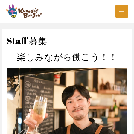
コ
ン
Main
テ
ン
Men
ツ
Staff 募集
へ
ス
キ
楽しみながら働こう！！
ッ
プ