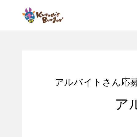
コ
ン
テ
ン
ツ
へ
ス
キ
ッ
プ
アルバイトさん応
ア