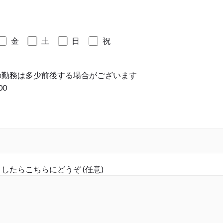
金
土
日
祝
の勤務は多少前後する場合がございます
00
たらこちらにどうぞ (任意)